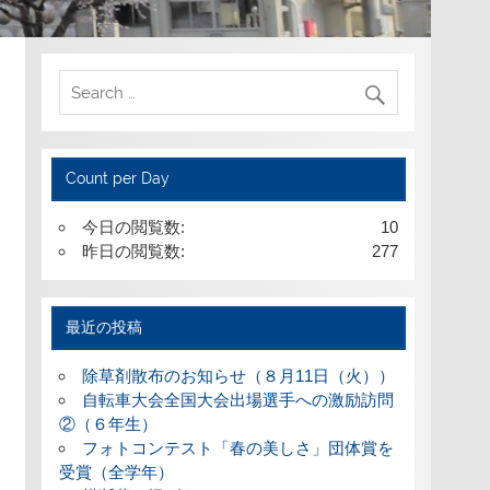
Count per Day
今日の閲覧数:
10
昨日の閲覧数:
277
最近の投稿
除草剤散布のお知らせ（８月11日（火））
自転車大会全国大会出場選手への激励訪問
②（６年生）
フォトコンテスト「春の美しさ」団体賞を
受賞（全学年）