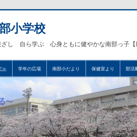
部小学校
根ざし 自ら学ぶ 心身ともに健やかな南部っ子【
定≫
学年の広場
南部小だより
保健室より
部活