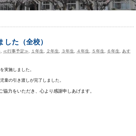
ました（全校）
≫
,
≪行事予定≫
,
１年生
,
２年生
,
３年生
,
４年生
,
５年生
,
６年生
,
あす
」を実施しました。
で児童の引き渡しが完了しました。
ご協力をいただき、心より感謝申しあげます。