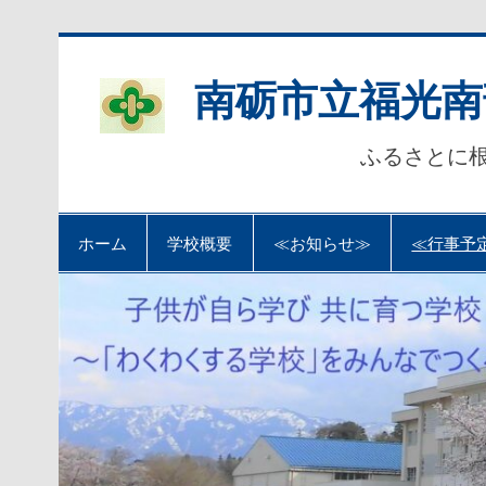
Skip
to
content
南砺市立福光南
ふるさとに
ホーム
学校概要
≪お知らせ≫
≪行事予