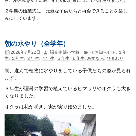
ら、夏休みを安全に過ごすための約束について話がありました。
２学期の始業式に、元気な子供たちと再会できることを楽し
みにしています。
朝の水やり（全学年）
2026年7月22日
福光南部小学校
≪お知らせ≫
,
１年
生
,
２年生
,
３年生
,
４年生
,
５年生
,
６年生
,
あすなろ
,
ひまわり
朝、進んで植物に水やりをしている子供たちの姿が見られ
ます。
３年生が理科の学習で植えているヒマワリやオクラも大き
くなりました。
オクラは花が咲き、実が実り始めました。