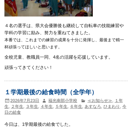
４名の選手は、県大会優勝後も継続して自転車の技能練習や
学科の学習に励み、努力を重ねてきました。
本番では、これまでの練習の成果を十分に発揮し、最後まで精一
杯頑張ってほしいと思います。
全校児童、教職員一同、4名の活躍を応援しています。
頑張ってきてください！
１学期最後の給食時間（全学年）
2026年7月23日
福光南部小学校
≪お知らせ≫
,
１年
生
,
２年生
,
３年生
,
４年生
,
５年生
,
６年生
,
あすなろ
,
ひまわり
,
今
日の給食
今日は、1学期最後の給食でした。