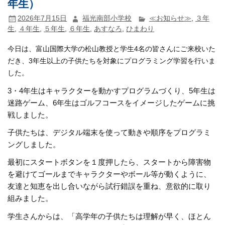
年生）
2026年7月15日
福光南部小学校
≪お知らせ≫
,
３年
生
,
４年生
,
５年生
,
６年生
,
あすなろ
,
ひまわり
今日は、富山国際大学の松山教授と学生4名の皆さんにご来校いた
だき、3年生以上の子供たちを対象にプログラミング学習を行いま
した。
3・4年生はキャラクターを動かすプログラムづくり、5年生は
迷路ゲーム、6年生はゴルフコースをイメージしたゲームに挑
戦しました。
子供たちは、デジタル端末を使って動きや順序をプログラミ
ングしました。
最初にスタートボタンを１度押したら、スタートから障害物
を避けてゴールまでキャラクターやボール等が動くように、
友達と知恵を出し合いながら試行錯誤を重ね、意欲的に取り
組みました。
学生さんからは、「高学年の子供たちは理解が早く、ほとん