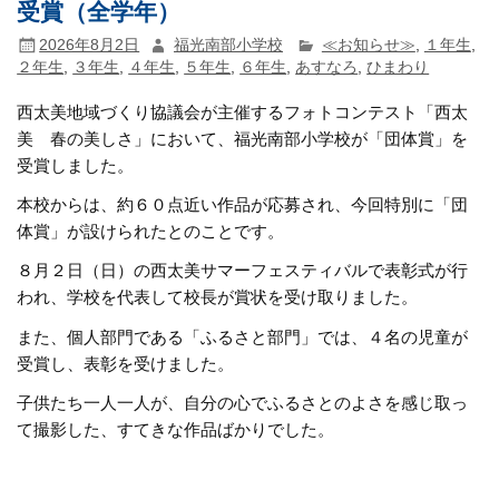
受賞（全学年）
2026年8月2日
福光南部小学校
≪お知らせ≫
,
１年生
,
２年生
,
３年生
,
４年生
,
５年生
,
６年生
,
あすなろ
,
ひまわり
西太美地域づくり協議会が主催するフォトコンテスト「西太
美 春の美しさ」において、福光南部小学校が「団体賞」を
受賞しました。
本校からは、約６０点近い作品が応募され、今回特別に「団
体賞」が設けられたとのことです。
８月２日（日）の西太美サマーフェスティバルで表彰式が行
われ、学校を代表して校長が賞状を受け取りました。
また、個人部門である「ふるさと部門」では、４名の児童が
受賞し、表彰を受けました。
子供たち一人一人が、自分の心でふるさとのよさを感じ取っ
て撮影した、すてきな作品ばかりでした。