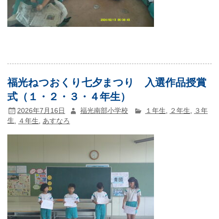
福光ねつおくり七夕まつり 入選作品授賞
式（１・２・３・４年生）
2026年7月16日
福光南部小学校
１年生
,
２年生
,
３年
生
,
４年生
,
あすなろ