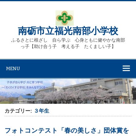
Skip
to
content
南砺市立福光南部小学校
ふるさとに根ざし 自ら学ぶ 心身ともに健やかな南部
っ子【助け合う子 考える子 たくましい子】
MENU
カテゴリー:
３年生
フォトコンテスト「春の美しさ」団体賞を