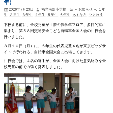
年）
2026年7月23日
福光南部小学校
≪お知らせ≫
,
１年
生
,
２年生
,
３年生
,
４年生
,
５年生
,
６年生
,
あすなろ
,
ひまわり
下校する前に、全校児童が１階の低学年フロア、多目的室に
集まり、第５８回交通安全こども自転車全国大会の壮行会を
行いました。
８月１０日（月）に、６年生の代表児童４名が東京ビッグサ
イトで行われる、自転車全国大会に出場してきます。
壮行会では、４名の選手が、全国大会に向けた意気込みを全
校児童の前で力強く発表しました。