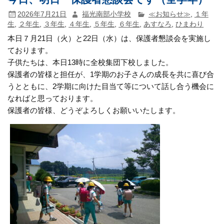
2026年7月21日
福光南部小学校
≪お知らせ≫
,
１年
生
,
２年生
,
３年生
,
４年生
,
５年生
,
６年生
,
あすなろ
,
ひまわり
本日７月21日（火）と22日（水）は、保護者懇談会を実施し
ております。
子供たちは、本日13時に全校集団下校しました。
保護者の皆様と担任が、1学期のお子さんの成長を共に喜び合
うとともに、2学期に向けた目当て等について話し合う機会に
なればと思っております。
保護者の皆様、どうぞよろしくお願いいたします。