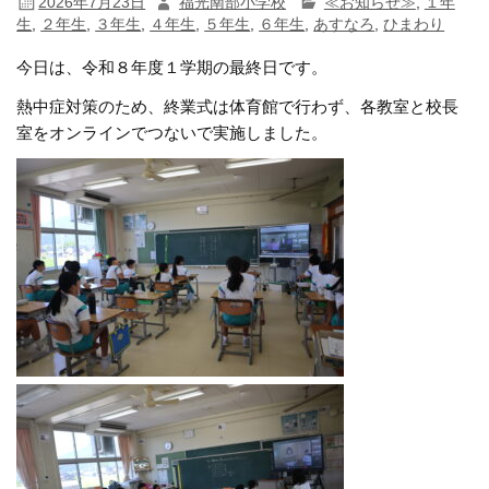
2026年7月23日
福光南部小学校
≪お知らせ≫
,
１年
生
,
２年生
,
３年生
,
４年生
,
５年生
,
６年生
,
あすなろ
,
ひまわり
今日は、令和８年度１学期の最終日です。
熱中症対策のため、終業式は体育館で行わず、各教室と校長
室をオンラインでつないで実施しました。