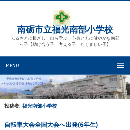
Skip
to
content
南砺市立福光南部小学校
ふるさとに根ざし 自ら学ぶ 心身ともに健やかな南部
っ子【助け合う子 考える子 たくましい子】
MENU
投稿者:
福光南部小学校
自転車大会全国大会へ出発(6年生)