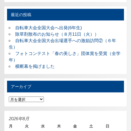
最近の投稿
自転車大会全国大会へ出発(6年生)
除草剤散布のお知らせ（８月11日（火））
自転車大会全国大会出場選手への激励訪問②（６年
生）
フォトコンテスト「春の美しさ」団体賞を受賞（全学
年）
横断幕を掲げました
アーカイブ
ア
ー
カ
イ
ブ
2026年8月
月
火
水
木
金
土
日