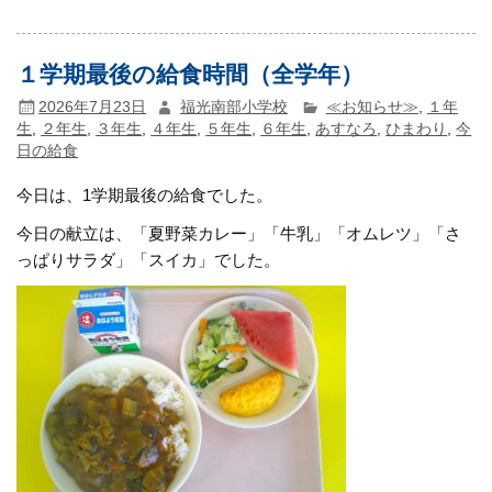
１学期最後の給食時間（全学年）
2026年7月23日
福光南部小学校
≪お知らせ≫
,
１年
生
,
２年生
,
３年生
,
４年生
,
５年生
,
６年生
,
あすなろ
,
ひまわり
,
今
日の給食
今日は、1学期最後の給食でした。
今日の献立は、「夏野菜カレー」「牛乳」「オムレツ」「さ
っぱりサラダ」「スイカ」でした。