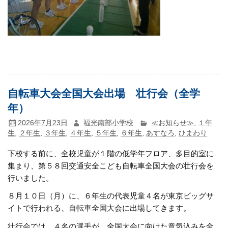
自転車大会全国大会出場 壮行会（全学
年）
2026年7月23日
福光南部小学校
≪お知らせ≫
,
１年
生
,
２年生
,
３年生
,
４年生
,
５年生
,
６年生
,
あすなろ
,
ひまわり
下校する前に、全校児童が１階の低学年フロア、多目的室に
集まり、第５８回交通安全こども自転車全国大会の壮行会を
行いました。
８月１０日（月）に、６年生の代表児童４名が東京ビッグサ
イトで行われる、自転車全国大会に出場してきます。
壮行会では、４名の選手が、全国大会に向けた意気込みを全