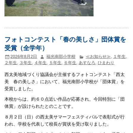
フォトコンテスト「春の美しさ」団体賞を
受賞（全学年）
2026年8月2日
福光南部小学校
≪お知らせ≫
,
１年生
,
２年生
,
３年生
,
４年生
,
５年生
,
６年生
,
あすなろ
,
ひまわり
西太美地域づくり協議会が主催するフォトコンテスト「西太
美 春の美しさ」において、福光南部小学校が「団体賞」を
受賞しました。
本校からは、約６０点近い作品が応募され、今回特別に「団
体賞」が設けられたとのことです。
８月２日（日）の西太美サマーフェスティバルで表彰式が行
われ、学校を代表して校長が賞状を受け取りました。