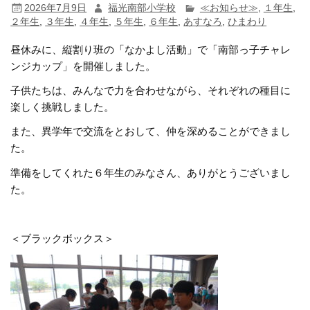
2026年7月9日
福光南部小学校
≪お知らせ≫
,
１年生
,
２年生
,
３年生
,
４年生
,
５年生
,
６年生
,
あすなろ
,
ひまわり
昼休みに、縦割り班の「なかよし活動」で「南部っ子チャレ
ンジカップ」を開催しました。
子供たちは、みんなで力を合わせながら、それぞれの種目に
楽しく挑戦しました。
また、異学年で交流をとおして、仲を深めることができまし
た。
準備をしてくれた６年生のみなさん、ありがとうございまし
た。
＜ブラックボックス＞