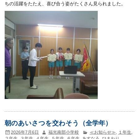
ちの活躍をたたえ、喜び合う姿がたくさん見られました。
朝のあいさつを交わそう（全学年）
2026年7月6日
福光南部小学校
≪お知らせ≫
,
１年生
,
２年生
,
３年生
,
４年生
,
５年生
,
６年生
,
あすなろ
,
ひまわり