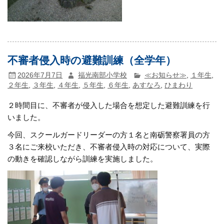
不審者侵入時の避難訓練（全学年）
2026年7月7日
福光南部小学校
≪お知らせ≫
,
１年生
,
２年生
,
３年生
,
４年生
,
５年生
,
６年生
,
あすなろ
,
ひまわり
２時間目に、不審者が侵入した場合を想定した避難訓練を行
いました。
今回、スクールガードリーダーの方１名と南砺警察署員の方
３名にご来校いただき、不審者侵入時の対応について、実際
の動きを確認しながら訓練を実施しました。