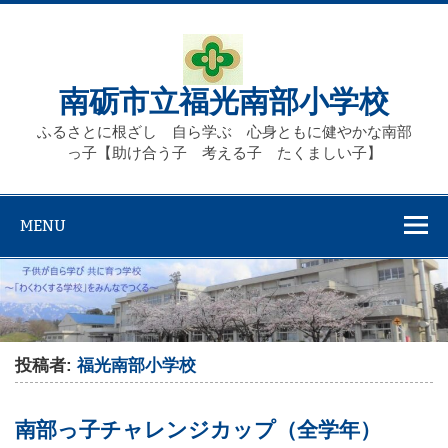
Skip
to
content
南砺市立福光南部小学校
ふるさとに根ざし 自ら学ぶ 心身ともに健やかな南部
っ子【助け合う子 考える子 たくましい子】
MENU
投稿者:
福光南部小学校
南部っ子チャレンジカップ（全学年）