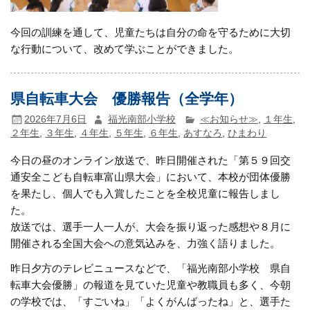
今回の訓練を通して、児童たちは自分の命を守るために大切
な行動について、改めて学ぶことができました。
県自転車大会 優勝報告（全学年）
2026年7月6日
福光南部小学校
≪お知らせ≫
,
１年生
,
２年生
,
３年生
,
４年生
,
５年生
,
６年生
,
あすなろ
,
ひまわり
今日の昼のオンライン放送で、昨日開催された「第５９回交
通安全こども自転車富山県大会」において、本校が団体優勝
を果たし、個人でも入賞したことを全校児童に報告しまし
た。
放送では、選手一人一人が、大会を振り返った感想や８月に
開催される全国大会への意気込みを、力強く語りました。
昨日夕方のテレビニュースなどで、「福光南部小学校 県自
転車大会優勝」の報道を見ていた児童や教職員も多く、今朝
の学校では、「すごいね」「よくがんばったね」と、選手た