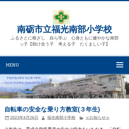
Skip
to
content
南砺市立福光南部小学校
ふるさとに根ざし 自ら学ぶ 心身ともに健やかな南部
っ子【助け合う子 考える子 たくましい子】
MENU
自転車の安全な乗り方教室(３年生)
2023年4月26日
福光南部小学校
≪お知らせ≫