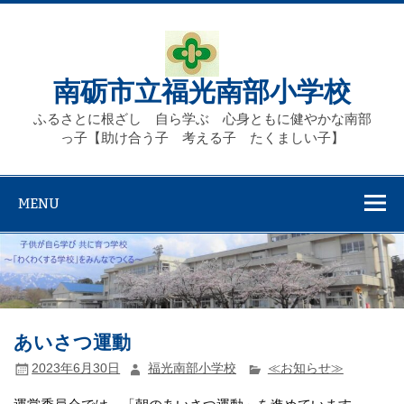
Skip
to
content
南砺市立福光南部小学校
ふるさとに根ざし 自ら学ぶ 心身ともに健やかな南部
っ子【助け合う子 考える子 たくましい子】
MENU
あいさつ運動
2023年6月30日
福光南部小学校
≪お知らせ≫