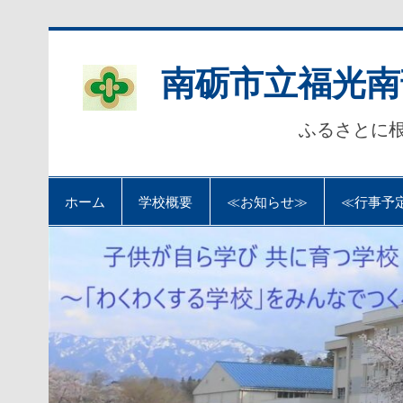
Skip
to
content
南砺市立福光南
ふるさとに
ホーム
学校概要
≪お知らせ≫
≪行事予