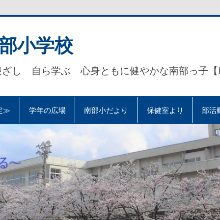
部小学校
根ざし 自ら学ぶ 心身ともに健やかな南部っ子【
定≫
学年の広場
南部小だより
保健室より
部活