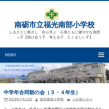
Skip
to
content
南砺市立福光南部小学校
ふるさとに根ざし 自ら学ぶ 心身ともに健やかな南部
っ子【助け合う子 考える子 たくましい子】
MENU
中学年合同朝の会（３・４年生）
2023年7月12日
福光南部小学校
≪お知らせ≫