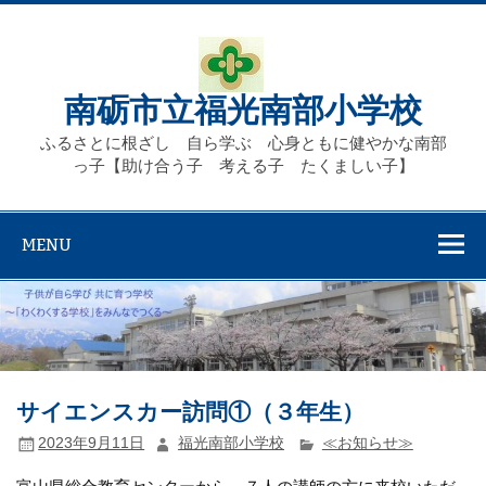
Skip
to
content
南砺市立福光南部小学校
ふるさとに根ざし 自ら学ぶ 心身ともに健やかな南部
っ子【助け合う子 考える子 たくましい子】
MENU
サイエンスカー訪問①（３年生）
2023年9月11日
福光南部小学校
≪お知らせ≫