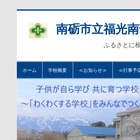
Skip
to
content
南砺市立福光南
ふるさとに
ホーム
学校概要
≪お知らせ≫
≪行事予