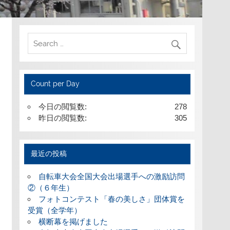
Count per Day
今日の閲覧数:
278
昨日の閲覧数:
305
最近の投稿
自転車大会全国大会出場選手への激励訪問
②（６年生）
フォトコンテスト「春の美しさ」団体賞を
受賞（全学年）
横断幕を掲げました