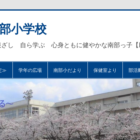
部小学校
根ざし 自ら学ぶ 心身ともに健やかな南部っ子【
定≫
学年の広場
南部小だより
保健室より
部活