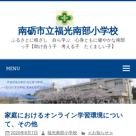
Skip
to
content
南砺市立福光南部小学校
ふるさとに根ざし 自ら学ぶ 心身ともに健やかな南部
っ子【助け合う子 考える子 たくましい子】
MENU
家庭におけるオンライン学習環境につい
て、その他
2020年8月7日
福光南部小学校
≪お知らせ≫