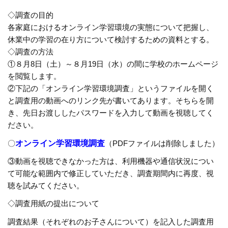
◇調査の目的
各家庭におけるオンライン学習環境の実態について把握し、
休業中の学習の在り方について検討するための資料とする。
◇調査の方法
①８月8日（土）～８月19日（水）の間に学校のホームページ
を閲覧します。
②下記の「オンライン学習環境調査」というファイルを開く
と調査用の動画へのリンク先が書いてあります。そちらを開
き、先日お渡ししたパスワードを入力して動画を視聴してく
ださい。
〇
オンライン学習環境調査
（PDFファイルは削除しました）
③動画を視聴できなかった方は、利用機器や通信状況につい
て可能な範囲内で修正していただき、調査期間内に再度、視
聴を試みてください。
◇調査用紙の提出について
調査結果（それぞれのお子さんについて）を記入した調査用