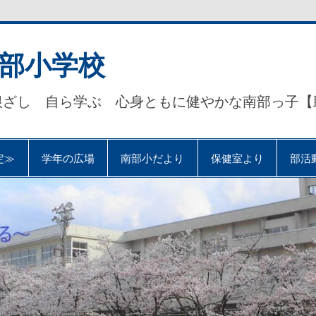
部小学校
根ざし 自ら学ぶ 心身ともに健やかな南部っ子【
定≫
学年の広場
南部小だより
保健室より
部活