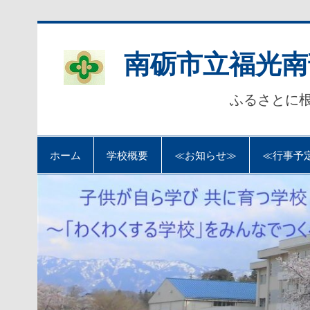
Skip
to
content
南砺市立福光南
ふるさとに
ホーム
学校概要
≪お知らせ≫
≪行事予