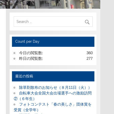
Count per Day
今日の閲覧数:
360
昨日の閲覧数:
277
最近の投稿
除草剤散布のお知らせ（８月11日（火））
自転車大会全国大会出場選手への激励訪問
②（６年生）
フォトコンテスト「春の美しさ」団体賞を
受賞（全学年）