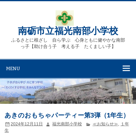
Skip
to
content
南砺市立福光南部小学校
ふるさとに根ざし 自ら学ぶ 心身ともに健やかな南部
っ子【助け合う子 考える子 たくましい子】
MENU
あきのおもちゃパーティー第3弾（1年生）
2024年12月11日
福光南部小学校
≪お知らせ≫
,
１年
生