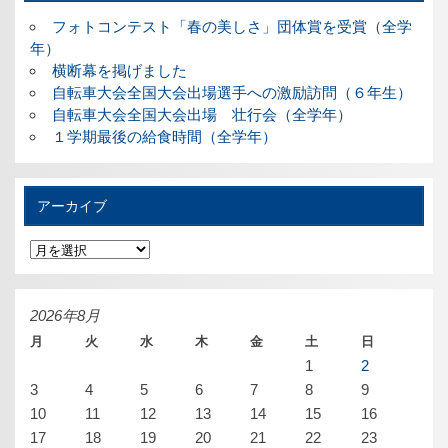
フォトコンテスト「春の美しさ」団体賞を受賞（全学
年）
横断幕を掲げました
自転車大会全国大会出場選手への激励訪問（６年生）
自転車大会全国大会出場 壮行会（全学年）
１学期最後の給食時間（全学年）
アーカイブ
ア
ー
カ
イ
ブ
2026年8月
月
火
水
木
金
土
日
1
2
3
4
5
6
7
8
9
10
11
12
13
14
15
16
17
18
19
20
21
22
23