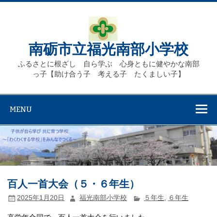
Skip
to
content
南砺市立福光南部小学校
ふるさとに根ざし 自ら学ぶ 心身ともに健やかな南部
っ子【助け合う子 考える子 たくましい子】
MENU
百人一首大会（５・６年生）
2025年1月20日
福光南部小学校
５年生
,
６年生