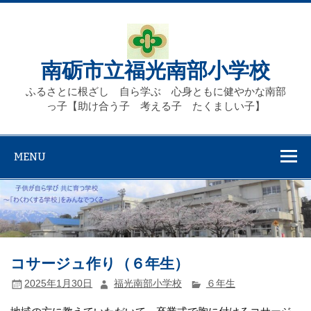
Skip
to
content
南砺市立福光南部小学校
ふるさとに根ざし 自ら学ぶ 心身ともに健やかな南部
っ子【助け合う子 考える子 たくましい子】
MENU
コサージュ作り（６年生）
2025年1月30日
福光南部小学校
６年生