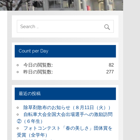
Count per Day
今日の閲覧数:
82
昨日の閲覧数:
277
最近の投稿
除草剤散布のお知らせ（８月11日（火））
自転車大会全国大会出場選手への激励訪問
②（６年生）
フォトコンテスト「春の美しさ」団体賞を
受賞（全学年）