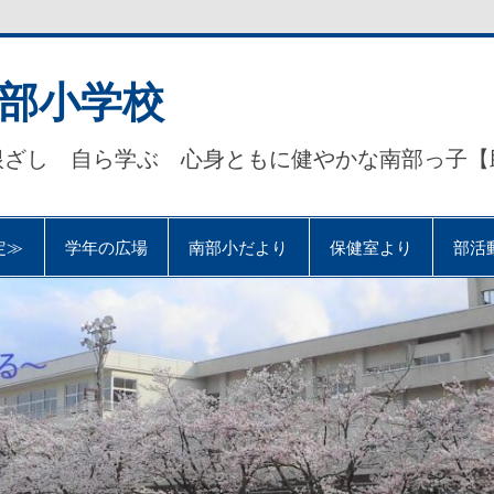
部小学校
根ざし 自ら学ぶ 心身ともに健やかな南部っ子【
定≫
学年の広場
南部小だより
保健室より
部活