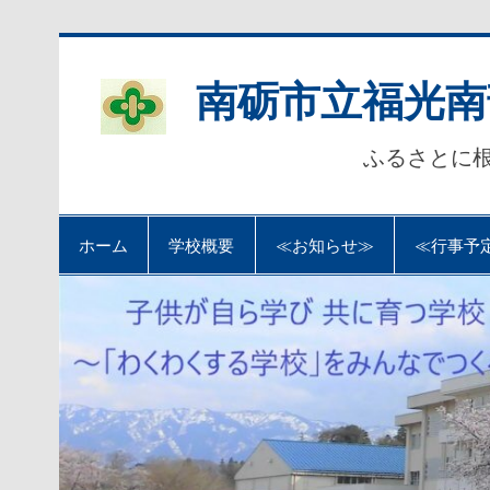
Skip
to
content
南砺市立福光南
ふるさとに
ホーム
学校概要
≪お知らせ≫
≪行事予