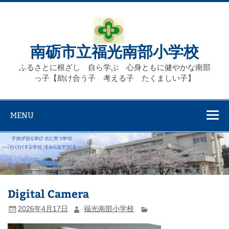
Skip
to
content
南砺市立福光南部小学校
ふるさとに根ざし 自ら学ぶ 心身ともに健やかな南部
っ子【助け合う子 考える子 たくましい子】
MENU
Digital Camera
2026年4月17日
福光南部小学校