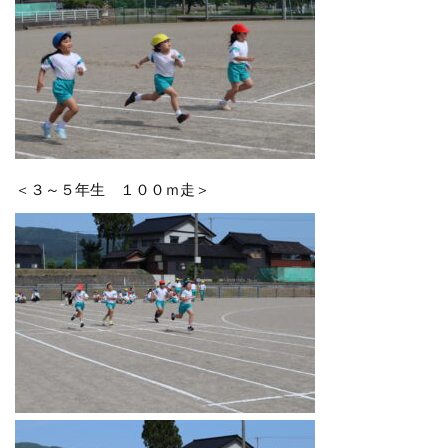
＜３～５年生 １００ｍ走＞