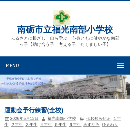
Skip
to
content
南砺市立福光南部小学校
ふるさとに根ざし 自ら学ぶ 心身ともに健やかな南部
っ子【助け合う子 考える子 たくましい子】
MENU
運動会予行練習(全校)
2026年5月13日
福光南部小学校
≪お知らせ≫
,
１年
生
,
２年生
,
３年生
,
４年生
,
５年生
,
６年生
,
あすなろ
,
ひまわり