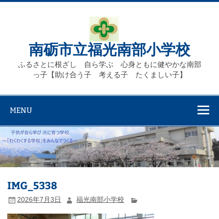
Skip
to
content
南砺市立福光南部小学校
ふるさとに根ざし 自ら学ぶ 心身ともに健やかな南部
っ子【助け合う子 考える子 たくましい子】
MENU
IMG_5338
2026年7月3日
福光南部小学校