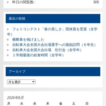
昨日の閲覧数:
305
最近の投稿
フォトコンテスト「春の美しさ」団体賞を受賞（全学
年）
横断幕を掲げました
自転車大会全国大会出場選手への激励訪問（６年生）
自転車大会全国大会出場 壮行会（全学年）
１学期最後の給食時間（全学年）
アーカイブ
ア
ー
カ
イ
ブ
2026年8月
月
火
水
木
金
土
日