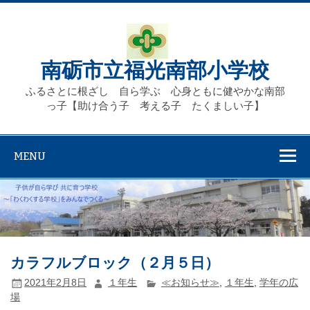
Skip
to
content
南砺市立福光南部小学校
ふるさとに根ざし 自ら学ぶ 心身ともに健やかな南部
っ子【助け合う子 考える子 たくましい子】
MENU
カラフルブロック（２月５日）
2021年2月8日
１年生
≪お知らせ≫
,
１年生
,
学年の広
場