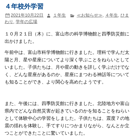
４年校外学習
2021年10月22日
１年生
≪お知らせ≫
,
４年生
,
ひま
わり
,
学年の広場
１０月２１日（木）に、富山市の科学博物館と四季防災館に
出かけました。
午前中は、富山市科学博物館に行きました。理科で学んだ太
陽と月、星や星座についてより深く学ぶことをねらいとして
いました。子供たちは、月や星の動きを詳しく学ぶだけでな
く、どんな星座があるのか、星座にまつわる神話等について
も知ることができ、より関心を高めたようです。
また、午後には、四季防災館に行きました。北陸地方や富山
県内でどんな自然災害が起きているのかを知ることをねらい
として体験中心の学習をしました。子供たちは、震度７の地
震の揺れを体験し、手てすりにつかまりながら、なんとか立
つことができたことに驚いていました。