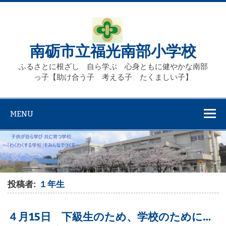
Skip
to
content
南砺市立福光南部小学校
ふるさとに根ざし 自ら学ぶ 心身ともに健やかな南部
っ子【助け合う子 考える子 たくましい子】
MENU
投稿者:
１年生
４月15日 下級生のため、学校のために…