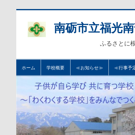
Skip
to
content
南砺市立福光南
ふるさとに
ホーム
学校概要
≪お知らせ≫
≪行事予