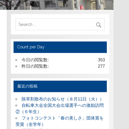
Count per Day
今日の閲覧数:
353
昨日の閲覧数:
277
最近の投稿
除草剤散布のお知らせ（８月11日（火））
自転車大会全国大会出場選手への激励訪問
②（６年生）
フォトコンテスト「春の美しさ」団体賞を
受賞（全学年）