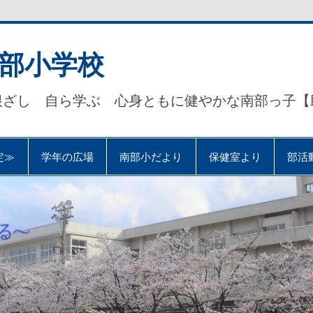
部小学校
根ざし 自ら学ぶ 心身ともに健やかな南部っ子【
定≫
学年の広場
南部小だより
保健室より
部活