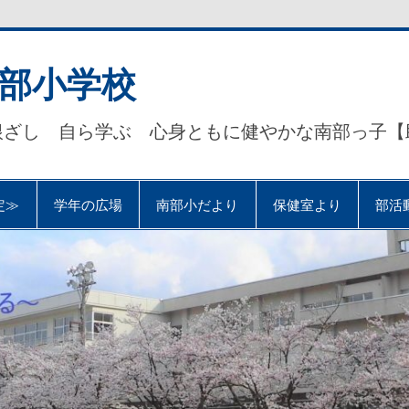
部小学校
根ざし 自ら学ぶ 心身ともに健やかな南部っ子【
定≫
学年の広場
南部小だより
保健室より
部活