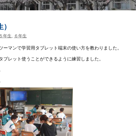
生）
５年生
,
６年生
ツーマンで学習用タブレット端末の使い方を教わりました。
タブレット使うことができるように練習しました。
。
。