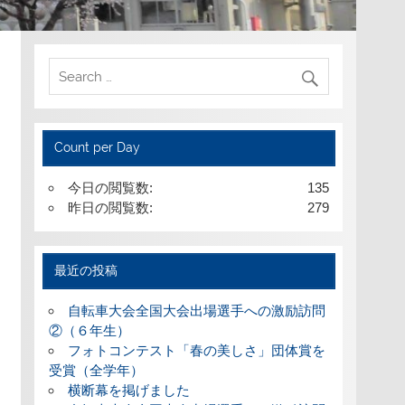
Count per Day
今日の閲覧数:
135
昨日の閲覧数:
279
最近の投稿
自転車大会全国大会出場選手への激励訪問
②（６年生）
フォトコンテスト「春の美しさ」団体賞を
受賞（全学年）
横断幕を掲げました