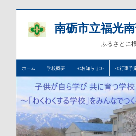
Skip
to
content
南砺市立福光南
ふるさとに
ホーム
学校概要
≪お知らせ≫
≪行事予