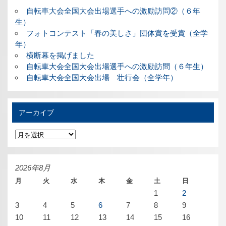
自転車大会全国大会出場選手への激励訪問②（６年
生）
フォトコンテスト「春の美しさ」団体賞を受賞（全学
年）
横断幕を掲げました
自転車大会全国大会出場選手への激励訪問（６年生）
自転車大会全国大会出場 壮行会（全学年）
アーカイブ
ア
ー
カ
イ
ブ
2026年8月
月
火
水
木
金
土
日
1
2
3
4
5
6
7
8
9
10
11
12
13
14
15
16