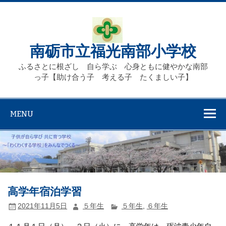
Skip
to
content
南砺市立福光南部小学校
ふるさとに根ざし 自ら学ぶ 心身ともに健やかな南部
っ子【助け合う子 考える子 たくましい子】
MENU
高学年宿泊学習
2021年11月5日
５年生
５年生
,
６年生