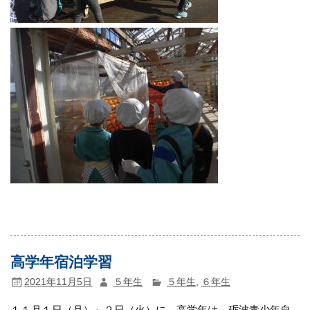
高学年宿泊学習
2021年11月5日
５年生
５年生
,
６年生
１１月１日（月）～２日（火）に、高学年は、砺波青少年自