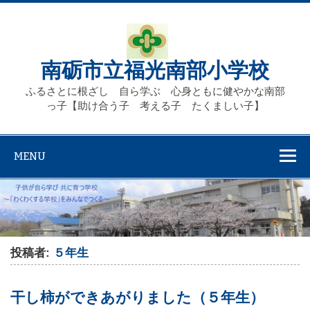
Skip
to
content
南砺市立福光南部小学校
ふるさとに根ざし 自ら学ぶ 心身ともに健やかな南部
っ子【助け合う子 考える子 たくましい子】
MENU
投稿者:
５年生
干し柿ができあがりました（５年生）