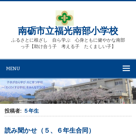
Skip
to
content
南砺市立福光南部小学校
ふるさとに根ざし 自ら学ぶ 心身ともに健やかな南部
っ子【助け合う子 考える子 たくましい子】
MENU
投稿者:
５年生
読み聞かせ（５、６年生合同）