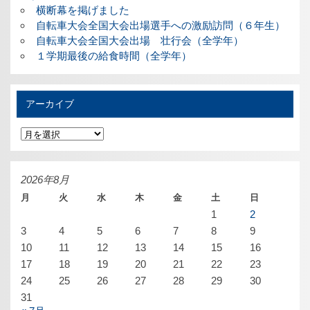
横断幕を掲げました
自転車大会全国大会出場選手への激励訪問（６年生）
自転車大会全国大会出場 壮行会（全学年）
１学期最後の給食時間（全学年）
アーカイブ
ア
ー
カ
イ
ブ
2026年8月
月
火
水
木
金
土
日
1
2
3
4
5
6
7
8
9
10
11
12
13
14
15
16
17
18
19
20
21
22
23
24
25
26
27
28
29
30
31