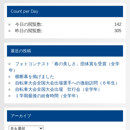
Count per Day
今日の閲覧数:
142
昨日の閲覧数:
305
最近の投稿
フォトコンテスト「春の美しさ」団体賞を受賞（全学
年）
横断幕を掲げました
自転車大会全国大会出場選手への激励訪問（６年生）
自転車大会全国大会出場 壮行会（全学年）
１学期最後の給食時間（全学年）
アーカイブ
ア