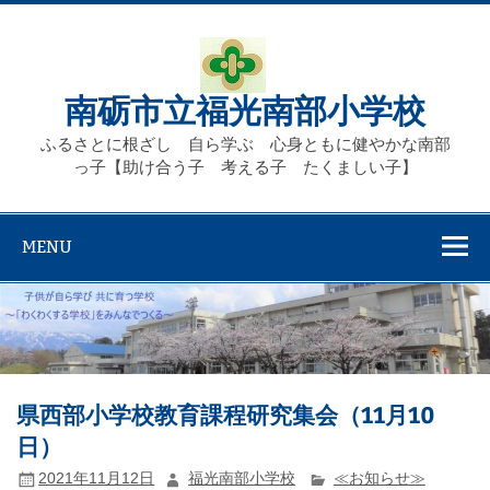
Skip
to
content
南砺市立福光南部小学校
ふるさとに根ざし 自ら学ぶ 心身ともに健やかな南部
っ子【助け合う子 考える子 たくましい子】
MENU
県西部小学校教育課程研究集会（11月10
日）
2021年11月12日
福光南部小学校
≪お知らせ≫