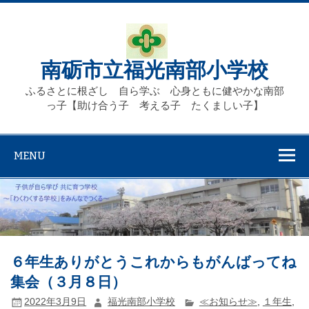
Skip
to
content
南砺市立福光南部小学校
ふるさとに根ざし 自ら学ぶ 心身ともに健やかな南部
っ子【助け合う子 考える子 たくましい子】
MENU
６年生ありがとうこれからもがんばってね
集会（３月８日）
2022年3月9日
福光南部小学校
≪お知らせ≫
,
１年生
,