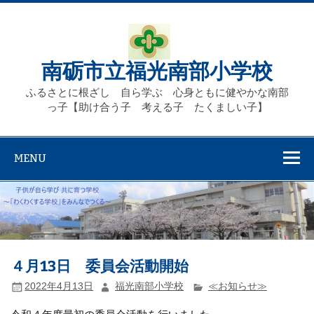
Skip
to
content
南砺市立福光南部小学校
ふるさとに根ざし 自ら学ぶ 心身ともに健やかな南部
っ子【助け合う子 考える子 たくましい子】
MENU
４月13日 委員会活動開始
2022年4月13日
福光南部小学校
≪お知らせ≫