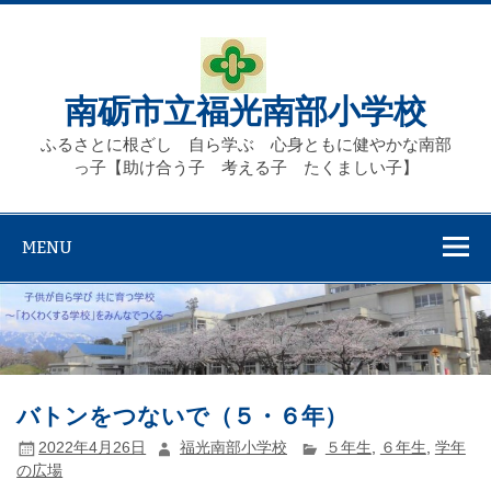
Skip
to
content
南砺市立福光南部小学校
ふるさとに根ざし 自ら学ぶ 心身ともに健やかな南部
っ子【助け合う子 考える子 たくましい子】
MENU
バトンをつないで（５・６年）
2022年4月26日
福光南部小学校
５年生
,
６年生
,
学年
の広場