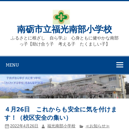
Skip
to
content
南砺市立福光南部小学校
ふるさとに根ざし 自ら学ぶ 心身ともに健やかな南部
っ子【助け合う子 考える子 たくましい子】
MENU
４月26日 これからも安全に気を付けま
す！（校区安全の集い）
2022年4月26日
福光南部小学校
≪お知らせ≫