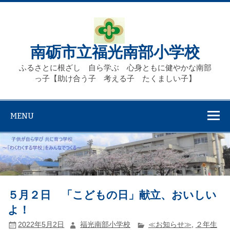
Skip
to
content
南砺市立福光南部小学校
ふるさとに根ざし 自ら学ぶ 心身ともに健やかな南部
っ子【助け合う子 考える子 たくましい子】
MENU
５月２日 「こどもの日」献立、おいしい
よ！
2022年5月2日
福光南部小学校
≪お知らせ≫
,
２年生