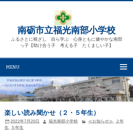
Skip
to
content
南砺市立福光南部小学校
ふるさとに根ざし 自ら学ぶ 心身ともに健やかな南部
っ子【助け合う子 考える子 たくましい子】
MENU
楽しい読み聞かせ（２・５年生）
2022年7月20日
福光南部小学校
≪お知らせ≫
,
２年
生
,
５年生