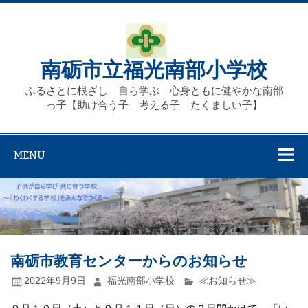
Skip
to
content
南砺市立福光南部小学校
ふるさとに根ざし 自ら学ぶ 心身ともに健やかな南部
っ子【助け合う子 考える子 たくましい子】
MENU
南砺市教育センターからのお知らせ
2022年9月9日
福光南部小学校
≪お知らせ≫