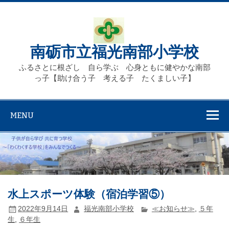
Skip
to
content
南砺市立福光南部小学校
ふるさとに根ざし 自ら学ぶ 心身ともに健やかな南部
っ子【助け合う子 考える子 たくましい子】
MENU
水上スポーツ体験（宿泊学習⑤）
2022年9月14日
福光南部小学校
≪お知らせ≫
,
５年
生
,
６年生