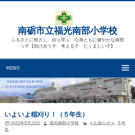
Skip
to
content
南砺市立福光南部小学校
ふるさとに根ざし 自ら学ぶ 心身ともに健やかな南部
っ子【助け合う子 考える子 たくましい子】
MENU
いよいよ稲刈り！（５年生）
2022年9月22日
福光南部小学校
≪お知らせ≫
,
５年
生