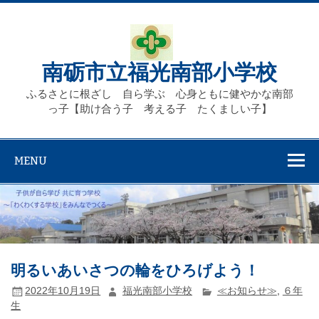
Skip
to
content
南砺市立福光南部小学校
ふるさとに根ざし 自ら学ぶ 心身ともに健やかな南部
っ子【助け合う子 考える子 たくましい子】
MENU
明るいあいさつの輪をひろげよう！
2022年10月19日
福光南部小学校
≪お知らせ≫
,
６年
生