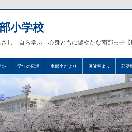
部小学校
根ざし 自ら学ぶ 心身ともに健やかな南部っ子【
定≫
学年の広場
南部小だより
保健室より
部活