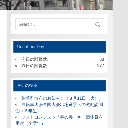
Count per Day
今日の閲覧数:
69
昨日の閲覧数:
277
最近の投稿
除草剤散布のお知らせ（８月11日（火））
自転車大会全国大会出場選手への激励訪問
②（６年生）
フォトコンテスト「春の美しさ」団体賞を
受賞（全学年）