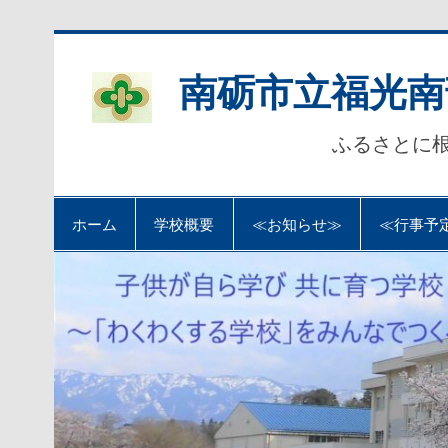
Skip
to
content
南砺市立福光南
ふるさとに
ホーム
学校概要
≪お知らせ≫
≪行事予