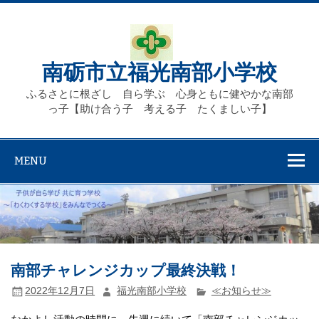
Skip
to
content
南砺市立福光南部小学校
ふるさとに根ざし 自ら学ぶ 心身ともに健やかな南部
っ子【助け合う子 考える子 たくましい子】
MENU
南部チャレンジカップ最終決戦！
2022年12月7日
福光南部小学校
≪お知らせ≫