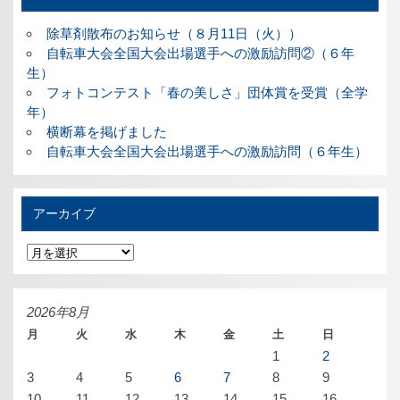
除草剤散布のお知らせ（８月11日（火））
自転車大会全国大会出場選手への激励訪問②（６年
生）
フォトコンテスト「春の美しさ」団体賞を受賞（全学
年）
横断幕を掲げました
自転車大会全国大会出場選手への激励訪問（６年生）
アーカイブ
ア
ー
カ
イ
ブ
2026年8月
月
火
水
木
金
土
日
1
2
3
4
5
6
7
8
9
10
11
12
13
14
15
16