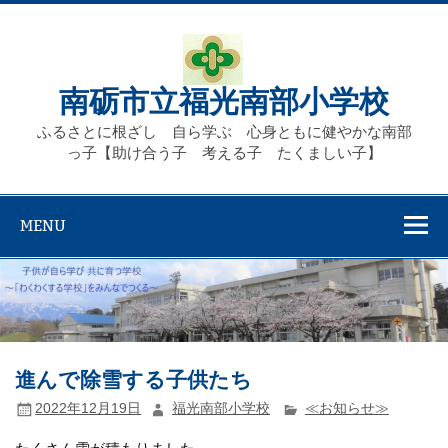
Skip
to
content
南砺市立福光南部小学校
ふるさとに根ざし 自ら学ぶ 心身ともに健やかな南部
っ子【助け合う子 考える子 たくましい子】
MENU
進んで除雪する子供たち
2022年12月19日
福光南部小学校
≪お知らせ≫