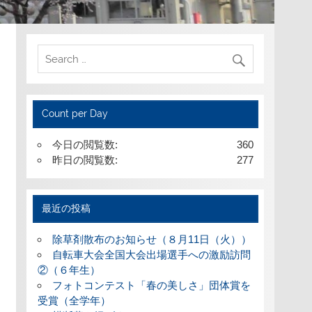
Count per Day
今日の閲覧数:
360
昨日の閲覧数:
277
最近の投稿
除草剤散布のお知らせ（８月11日（火））
自転車大会全国大会出場選手への激励訪問
②（６年生）
フォトコンテスト「春の美しさ」団体賞を
受賞（全学年）