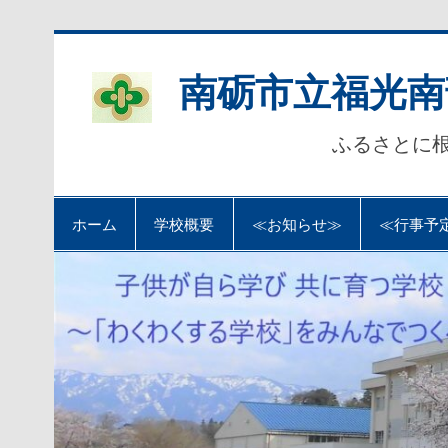
Skip
to
content
南砺市立福光南
ふるさとに
ホーム
学校概要
≪お知らせ≫
≪行事予