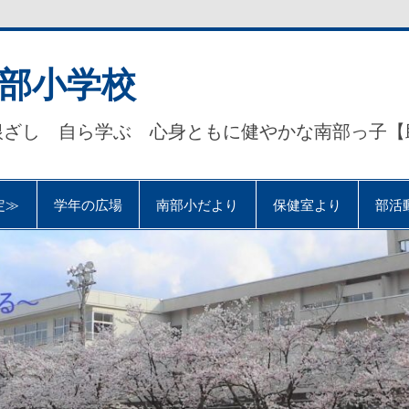
部小学校
根ざし 自ら学ぶ 心身ともに健やかな南部っ子【
定≫
学年の広場
南部小だより
保健室より
部活