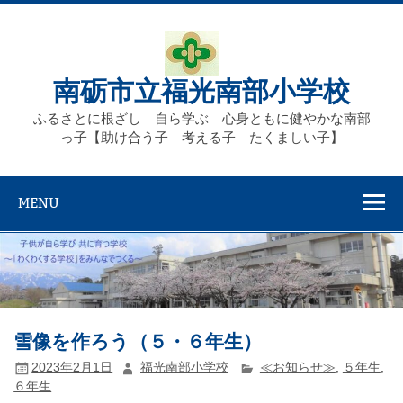
Skip
to
content
南砺市立福光南部小学校
ふるさとに根ざし 自ら学ぶ 心身ともに健やかな南部
っ子【助け合う子 考える子 たくましい子】
MENU
雪像を作ろう（５・６年生）
2023年2月1日
福光南部小学校
≪お知らせ≫
,
５年生
,
６年生