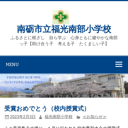
Skip
to
content
南砺市立福光南部小学校
ふるさとに根ざし 自ら学ぶ 心身ともに健やかな南部
っ子【助け合う子 考える子 たくましい子】
MENU
受賞おめでとう（校内授賞式）
2023年2月3日
福光南部小学校
≪お知らせ≫