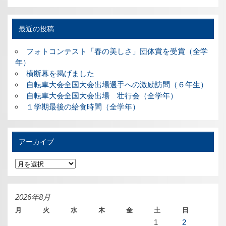
最近の投稿
フォトコンテスト「春の美しさ」団体賞を受賞（全学
年）
横断幕を掲げました
自転車大会全国大会出場選手への激励訪問（６年生）
自転車大会全国大会出場 壮行会（全学年）
１学期最後の給食時間（全学年）
アーカイブ
ア
ー
カ
イ
ブ
2026年8月
月
火
水
木
金
土
日
1
2