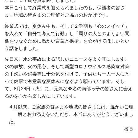
本日、１学期を無事終了しました。
本日こうして終業式を迎えられましたのも、保護者の皆さ
ま、地域の皆さまのご理解とご協力のおかげです。
終業式では、夏休み中も、そして２学期も「心のスイッチ」
を入れて「自分で考えて行動」し「周りの人とのよりよい関
係をつなぐために温かい言葉と挨拶」を心がけてほしいとい
う話をしました。
先日来、水の事故による悲しいニュースをよく耳にします。
水の事故、火の用心、そして新型コロナウイルス感染症対策
の手洗いや消毒等に十分気を付けて、子供たち一人一人にと
って健康で有意義な夏休みになるよう願っています。そし
て、8月29日（火）に、元気な98名の南部っ子の皆さんに会え
るのを心から楽しみにしています。
４月以来、ご家族の皆さまや地域の皆さまには、温かいご理
解とお力添えをいただき、本当にありがとうございまし
た。
校長