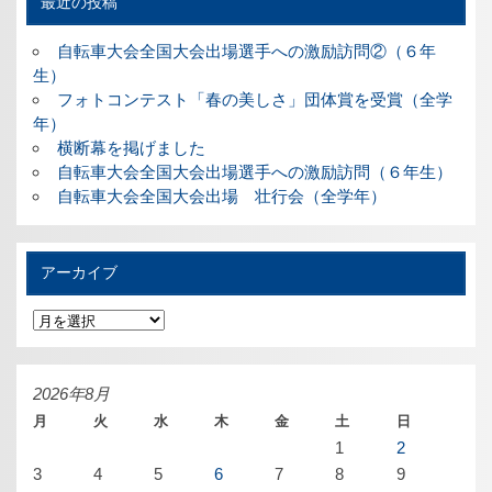
最近の投稿
自転車大会全国大会出場選手への激励訪問②（６年
生）
フォトコンテスト「春の美しさ」団体賞を受賞（全学
年）
横断幕を掲げました
自転車大会全国大会出場選手への激励訪問（６年生）
自転車大会全国大会出場 壮行会（全学年）
アーカイブ
ア
ー
カ
イ
ブ
2026年8月
月
火
水
木
金
土
日
1
2
3
4
5
6
7
8
9