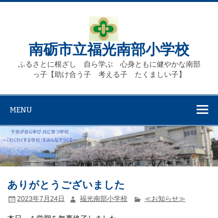
Skip
to
content
南砺市立福光南部小学校
ふるさとに根ざし 自ら学ぶ 心身ともに健やかな南部
っ子【助け合う子 考える子 たくましい子】
MENU
ありがとうございました
2023年7月24日
福光南部小学校
≪お知らせ≫