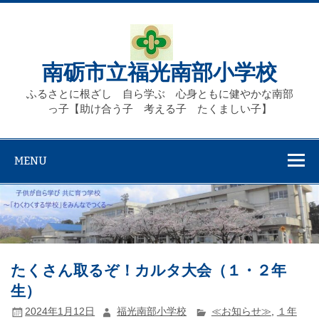
Skip
to
content
南砺市立福光南部小学校
ふるさとに根ざし 自ら学ぶ 心身ともに健やかな南部
っ子【助け合う子 考える子 たくましい子】
MENU
たくさん取るぞ！カルタ大会（１・２年
生）
2024年1月12日
福光南部小学校
≪お知らせ≫
,
１年