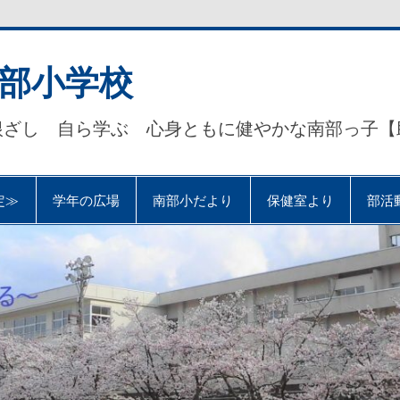
部小学校
根ざし 自ら学ぶ 心身ともに健やかな南部っ子【
定≫
学年の広場
南部小だより
保健室より
部活