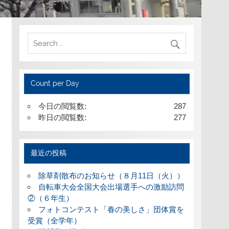
Count per Day
今日の閲覧数:
287
昨日の閲覧数:
277
最近の投稿
除草剤散布のお知らせ（８月11日（火））
自転車大会全国大会出場選手への激励訪問
②（６年生）
フォトコンテスト「春の美しさ」団体賞を
受賞（全学年）