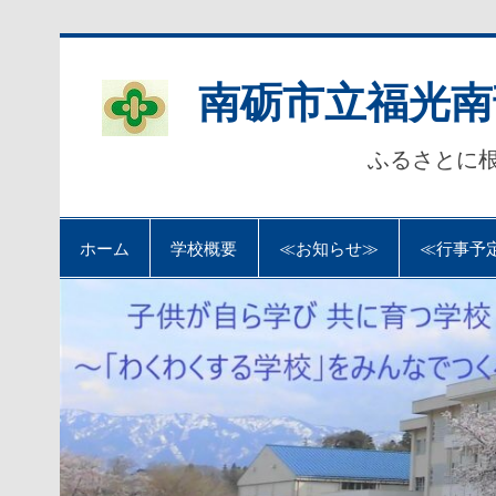
Skip
to
content
南砺市立福光南
ふるさとに
ホーム
学校概要
≪お知らせ≫
≪行事予