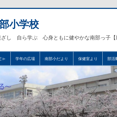
部小学校
根ざし 自ら学ぶ 心身ともに健やかな南部っ子【
定≫
学年の広場
南部小だより
保健室より
部活