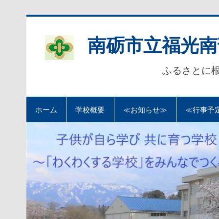
Skip
to
content
南砺市立福光南
ふるさとに
ホーム
学校概要
≪お知らせ≫
≪行事予