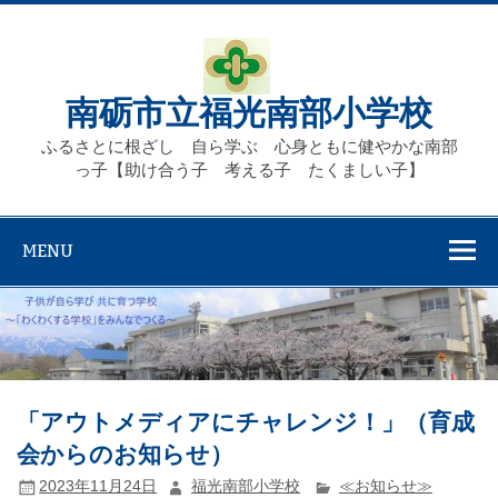
Skip
to
content
南砺市立福光南部小学校
ふるさとに根ざし 自ら学ぶ 心身ともに健やかな南部
っ子【助け合う子 考える子 たくましい子】
MENU
「アウトメディアにチャレンジ！」（育成
会からのお知らせ）
2023年11月24日
福光南部小学校
≪お知らせ≫